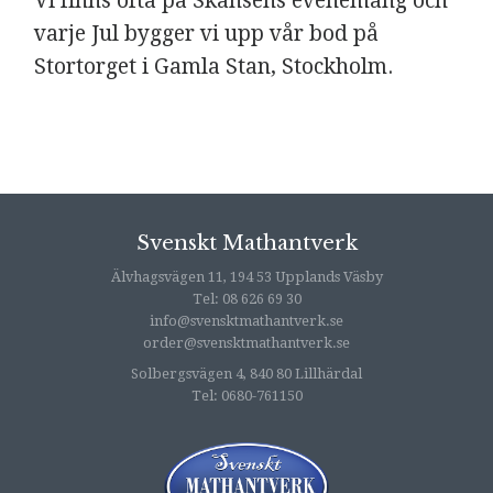
Vi finns ofta på Skansens evenemang och
varje Jul bygger vi upp vår bod på
Stortorget i Gamla Stan, Stockholm.
Svenskt Mathantverk
Älvhagsvägen 11, 194 53 Upplands Väsby
Tel: 08 626 69 30
info@svensktmathantverk.se
order@svensktmathantverk.se
Solbergsvägen 4, 840 80 Lillhärdal
Tel: 0680-761150