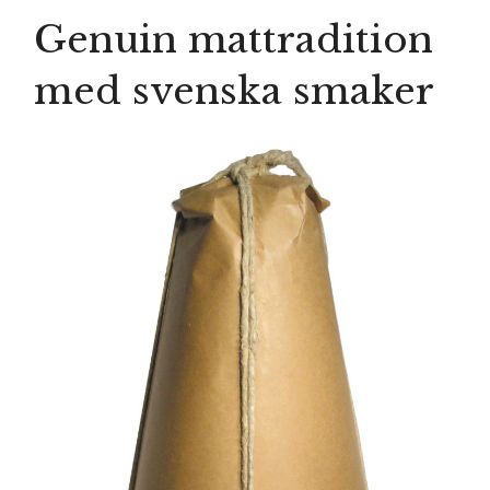
SOMMAREN ÄR KOMMEN....
Genuin mattradition
med svenska smaker
Mässor
Svenskt Mathantverk
Produkter
Kontakt